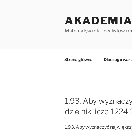
Przejdź
do
AKADEMIA
treści
Matematyka dla licealistów i 
Strona główna
Dlaczego wart
1.93. Aby wyznacz
dzielnik liczb 122
1.93. Aby wyznaczyć największy