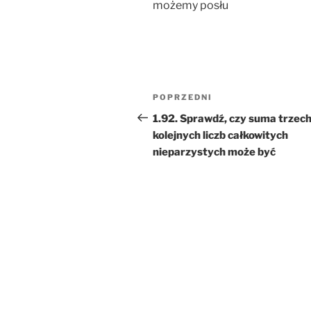
możemy posłu
Nawigacja
Poprzedni
POPRZEDNI
wpisu
wpis
1.92. Sprawdź, czy suma trzec
kolejnych liczb całkowitych
nieparzystych może być