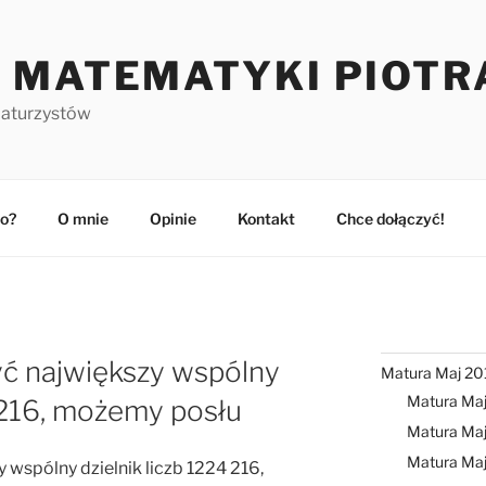
 MATEMATYKI PIOTR
maturzystów
o?
O mnie
Opinie
Kontakt
Chce dołączyć!
yć największy wspólny
Matura Maj 20
Matura Ma
4 216, możemy posłu
Matura Maj
Matura Ma
 wspólny dzielnik liczb 1224 216,