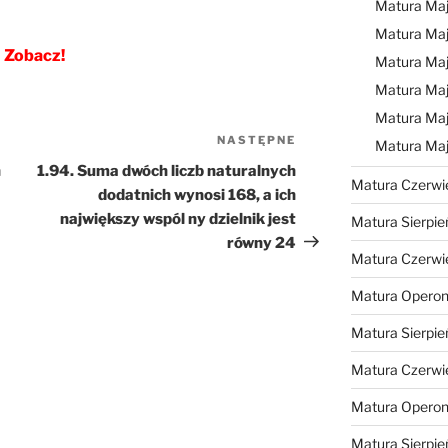
Matura Ma
Matura Ma
Zobacz!
Matura Ma
Matura Maj
Matura Maj
NASTĘPNE
Następny
Matura Ma
wpis
h
1.94. Suma dwóch liczb naturalnych
Matura Czerwi
dodatnich wynosi 168, a ich
największy wspól ny dzielnik jest
Matura Sierpie
równy 24
Matura Czerwi
Matura Operon
Matura Sierpie
Matura Czerwi
Matura Opero
Matura Sierpie