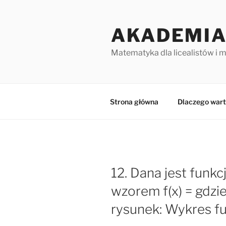
Przejdź
do
AKADEMIA
treści
Matematyka dla licealistów i 
Strona główna
Dlaczego wart
12. Dana jest funk
wzorem f(x) = gdzie
rysunek: Wykres fu