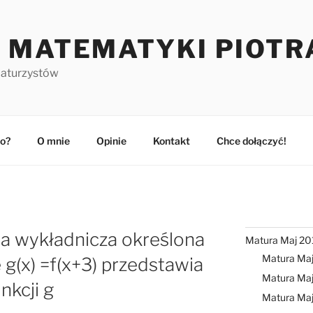
 MATEMATYKI PIOTR
maturzystów
o?
O mnie
Opinie
Kontakt
Chce dołączyć!
cja wykładnicza określona
Matura Maj 20
Matura Ma
 g(x) =f(x+3) przedstawia
Matura Maj
nkcji g
Matura Ma