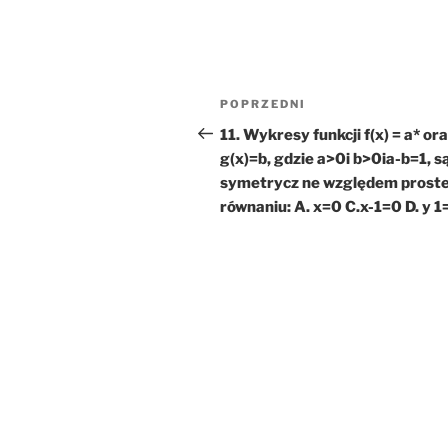
Nawigacja
Poprzedni
POPRZEDNI
wpisu
wpis
11. Wykresy funkcji f(x) = a* or
g(x)=b, gdzie a>0i b>0ia-b=1, s
symetrycz ne względem proste
równaniu: A. x=0 C.x-1=0 D. y 1