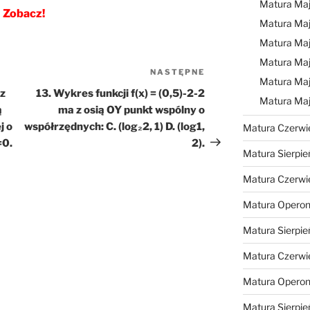
Matura Ma
Zobacz!
Matura Ma
Matura Ma
Matura Maj
NASTĘPNE
Następny
Matura Maj
wpis
az
13. Wykres funkcji f(x) = (0,5)-2-2
Matura Ma
ą
ma z osią OY punkt wspólny o
j o
współrzędnych: C. (log₂2, 1) D. (log1,
Matura Czerwi
=0.
2).
Matura Sierpie
Matura Czerwi
Matura Operon
Matura Sierpie
Matura Czerwi
Matura Opero
Matura Sierpie