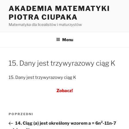
Przejdź
AKADEMIA MATEMATYKI
do
PIOTRA CIUPAKA
treści
Matematyka dla licealistów i maturzystów
Menu
15. Dany jest trzywyrazowy ciąg K
15. Dany jest trzywyrazowy ciąg K
Zobacz!
Nawigacja
Poprzedni
POPRZEDNI
wpisu
wpis
14. Ciąg (a) jest określony wzorem a = 6n²-11n-7