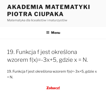
Przejdź
AKADEMIA MATEMATYKI
do
PIOTRA CIUPAKA
treści
Matematyka dla licealistów i maturzystów
Menu
19. Funkcja f jest określona
wzorem f(x)=-3x+5, gdzie x = N.
19. Funkcja f jest określona wzorem f(x)=-3x+5, gdzie x
= N.
Zobacz!
Nawigacja