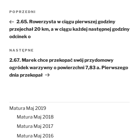
Nawigacja
Poprzedni
POPRZEDNI
wpisu
wpis
2.65. Rowerzysta w ciągu pierwszej godziny
przejechał 20 km, a w ciągu każdej następnej godziny
odcinek o
Następny
NASTĘPNE
wpis
2.67. Marek chce przekopać swój przydomowy
ogródek warzywny o powierzchni 7,83 a. Pierwszego
dnia przekopał
Matura Maj 2019
Matura Maj 2018
Matura Maj 2017
Matura Maj 2016