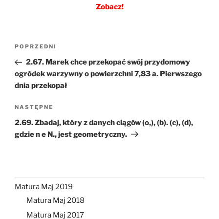
Zobacz!
Nawigacja
Poprzedni
POPRZEDNI
wpisu
wpis
2.67. Marek chce przekopać swój przydomowy
ogródek warzywny o powierzchni 7,83 a. Pierwszego
dnia przekopał
Następny
NASTĘPNE
wpis
2.69. Zbadaj, który z danych ciągów (o,), (b). (c), (d),
gdzie n e N., jest geometryczny.
Matura Maj 2019
Matura Maj 2018
Matura Maj 2017