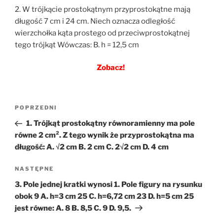
2. W trójkącie prostokątnym przyprostokątne mają
długość 7 cm i 24 cm. Niech oznacza odległość
wierzchołka kąta prostego od przeciwprostokątnej
tego trójkąt Wówczas: B. h = 12,5 cm
Zobacz!
Nawigacja
Poprzedni
POPRZEDNI
wpisu
wpis
1. Trójkąt prostokątny równoramienny ma pole
równe 2 cm². Z tego wynik że przyprostokątna ma
długość: A. √2 cm B. 2 cm C. 2√2 cm D. 4 cm
Następny
NASTĘPNE
wpis
3. Pole jednej kratki wynosi 1. Pole figury na rysunku
obok 9 A. h=3 cm 25 C. h=6,72 cm 23 D. h=5 cm 25
jest równe: A. 8 B. 8,5 C. 9 D. 9,5.