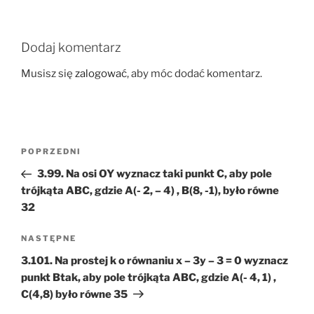
Dodaj komentarz
Musisz się
zalogować
, aby móc dodać komentarz.
Nawigacja
Poprzedni
POPRZEDNI
wpisu
wpis
3.99. Na osi OY wyznacz taki punkt C, aby pole
trójkąta ABC, gdzie A(- 2, – 4) , B(8, -1), było równe
32
Następny
NASTĘPNE
wpis
3.101. Na prostej k o równaniu x – 3y – 3 = 0 wyznacz
punkt Btak, aby pole trójkąta ABC, gdzie A(- 4, 1) ,
C(4,8) było równe 35