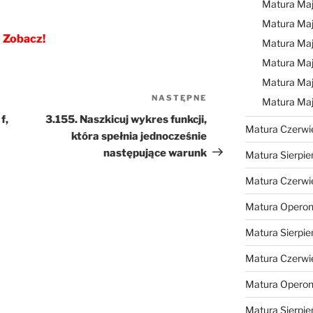
Matura Ma
Matura Ma
Zobacz!
Matura Ma
Matura Maj
Matura Maj
NASTĘPNE
Następny
Matura Ma
wpis
f,
3.155. Naszkicuj wykres funkcji,
Matura Czerwi
która spełnia jednocześnie
następujące warunk
Matura Sierpie
Matura Czerwi
Matura Operon
Matura Sierpie
Matura Czerwi
Matura Opero
Matura Sierpie