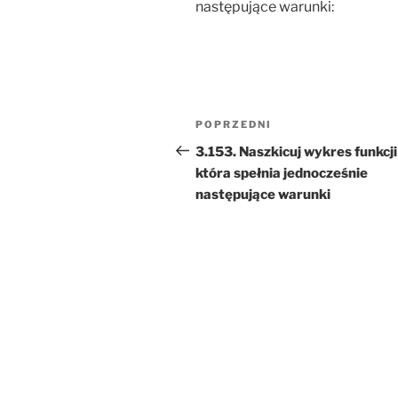
następujące warunki:
Nawigacja
Poprzedni
POPRZEDNI
wpisu
wpis
3.153. Naszkicuj wykres funkcji 
która spełnia jednocześnie
następujące warunki