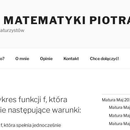
 MATEMATYKI PIOTR
maturzystów
o?
O mnie
Opinie
Kontakt
Chce dołączyć!
kres funkcji f, która
Matura Maj 20
Matura Ma
ie następujące warunki:
Matura Maj
Matura Ma
 f, która spełnia jednocześnie