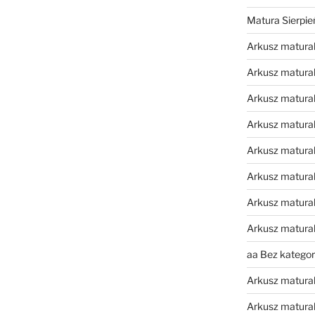
Matura Sierpi
Arkusz matura
Arkusz matura
Arkusz matural
Arkusz matura
Arkusz matura
Arkusz matura
Arkusz matura
Arkusz matura
aa Bez kategori
Arkusz matura
Arkusz matura