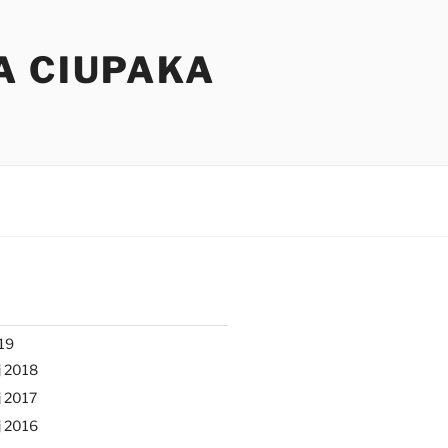
A CIUPAKA
19
j 2018
 2017
j 2016