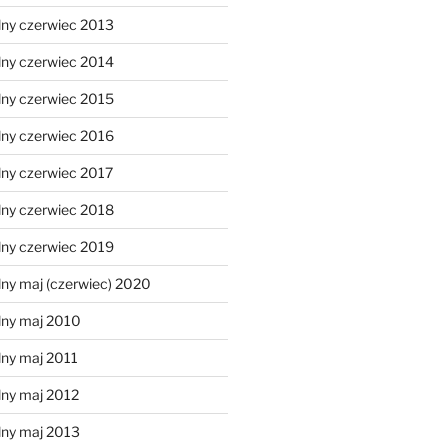
lny czerwiec 2013
lny czerwiec 2014
lny czerwiec 2015
lny czerwiec 2016
lny czerwiec 2017
lny czerwiec 2018
lny czerwiec 2019
ny maj (czerwiec) 2020
lny maj 2010
lny maj 2011
lny maj 2012
lny maj 2013