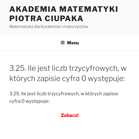
Przejdź
AKADEMIA MATEMATYKI
do
PIOTRA CIUPAKA
treści
Matematyka dla licealistów i maturzystów
Menu
3.25. lle jest liczb trzycyfrowych, w
których zapisie cyfra 0 występuje:
3.25. lle jest liczb trzycyfrowych, w których zapisie
cyfra 0 występuje:
Zobacz!
Nawigacja