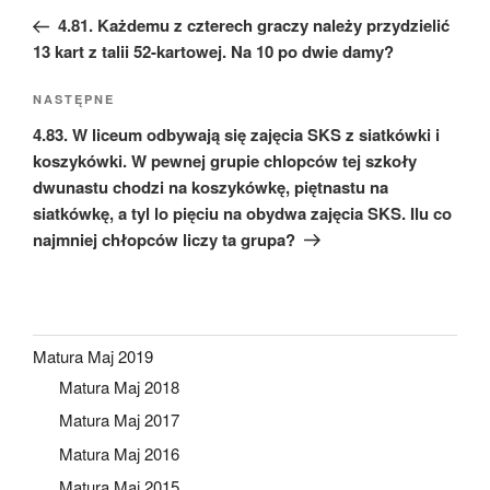
wpisu
wpis
4.81. Każdemu z czterech graczy należy przydzielić
13 kart z talii 52-kartowej. Na 10 po dwie damy?
Następny
NASTĘPNE
wpis
4.83. W liceum odbywają się zajęcia SKS z siatkówki i
koszykówki. W pewnej grupie chlopców tej szkoły
dwunastu chodzi na koszykówkę, piętnastu na
siatkówkę, a tyl lo pięciu na obydwa zajęcia SKS. Ilu co
najmniej chłopców liczy ta grupa?
Matura Maj 2019
Matura Maj 2018
Matura Maj 2017
Matura Maj 2016
Matura Maj 2015