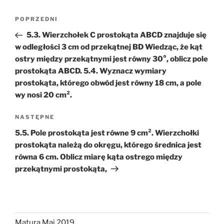
Nawigacja
Poprzedni
POPRZEDNI
wpisu
wpis
5.3. Wierzchołek C prostokąta ABCD znajduje się
w odległości 3 cm od przekątnej BD Wiedząc, że kąt
ostry między przekątnymi jest równy 30°, oblicz pole
prostokąta ABCD. 5.4. Wyznacz wymiary
prostokąta, którego obwód jest równy 18 cm, a pole
wy nosi 20 cm².
Następny
NASTĘPNE
wpis
5.5. Pole prostokąta jest równe 9 cm². Wierzchołki
prostokąta należą do okręgu, którego średnica jest
równa 6 cm. Oblicz miarę kąta ostrego między
przekątnymi prostokąta,
Matura Maj 2019