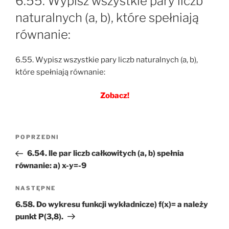
6.55. Wypisz wszystkie pary liczb
naturalnych (a, b), które spełniają
równanie:
6.55. Wypisz wszystkie pary liczb naturalnych (a, b),
które spełniają równanie:
Zobacz!
Nawigacja
Poprzedni
POPRZEDNI
wpisu
wpis
6.54. lle par liczb całkowitych (a, b) spełnia
równanie: a) x-y=-9
Następny
NASTĘPNE
wpis
6.58. Do wykresu funkcji wykładnicze) f(x)= a należy
punkt P(3,8).