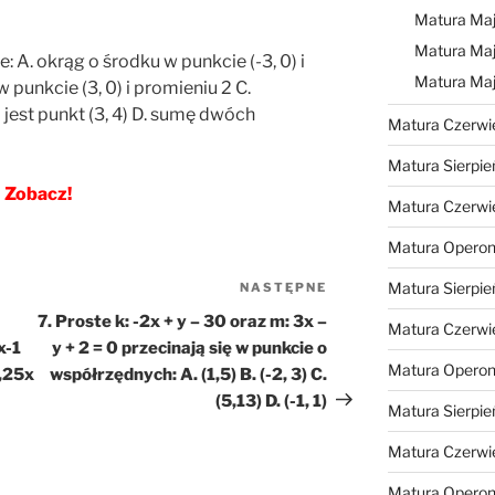
Matura Maj
Matura Maj
e: A. okrąg o środku w punkcie (-3, 0) i
Matura Ma
 punkcie (3, 0) i promieniu 2 C.
 jest punkt (3, 4) D. sumę dwóch
Matura Czerwi
Matura Sierpie
Zobacz!
Matura Czerwi
Matura Operon
Matura Sierpie
NASTĘPNE
Następny
wpis
7. Proste k: -2x + y – 30 oraz m: 3x –
Matura Czerwi
x-1
y + 2 = 0 przecinają się w punkcie o
Matura Opero
0,25x
współrzędnych: A. (1,5) B. (-2, 3) C.
(5,13) D. (-1, 1)
Matura Sierpie
Matura Czerwi
Matura Opero