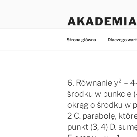
Przejdź
do
AKADEMIA
treści
Matematyka dla licealistów i 
Strona główna
Dlaczego wart
6. Równanie y² = 4-
środku w punkcie (-
okrąg o środku w pu
2 C. parabolę, któr
punkt (3, 4) D. sum