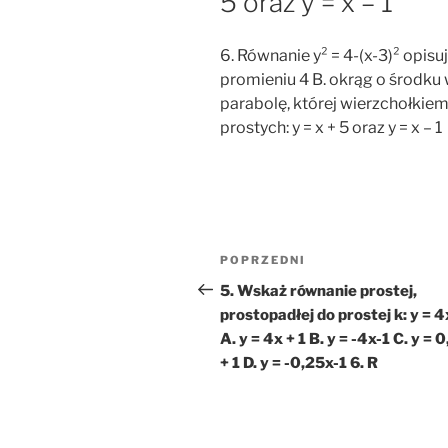
5 oraz y = x – 1
6. Równanie y² = 4-(x-3)² opisuj
promieniu 4 B. okrąg o środku w
parabolę, której wierzchołkiem
prostych: y = x + 5 oraz y = x – 1
Nawigacja
Poprzedni
POPRZEDNI
wpisu
wpis
5. Wskaż równanie prostej,
prostopadłej do prostej k: y = 4
A. y = 4x + 1 B. y = -4x-1 C. y = 
+ 1 D. y = -0,25x-1 6. R