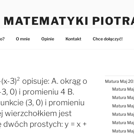
 MATEMATYKI PIOTR
maturzystów
o?
O mnie
Opinie
Kontakt
Chce dołączyć!
(x-3)² opisuje: A. okrąg o
Matura Maj 20
Matura Ma
3, 0) i promieniu 4 B.
Matura Maj
nkcie (3, 0) i promieniu
Matura Ma
ej wierzchołkiem jest
Matura Ma
ę dwóch prostych: y = x +
Matura Ma
Matura Ma