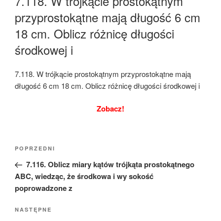
7.118. W trójkącie prostokątnym
przyprostokątne mają długość 6 cm
18 cm. Oblicz różnicę długości
środkowej i
7.118. W trójkącie prostokątnym przyprostokątne mają
długość 6 cm 18 cm. Oblicz różnicę długości środkowej i
Zobacz!
Nawigacja
Poprzedni
POPRZEDNI
wpisu
wpis
7.116. Oblicz miary kątów trójkąta prostokątnego
ABC, wiedząc, że środkowa i wy sokość
poprowadzone z
Następny
NASTĘPNE