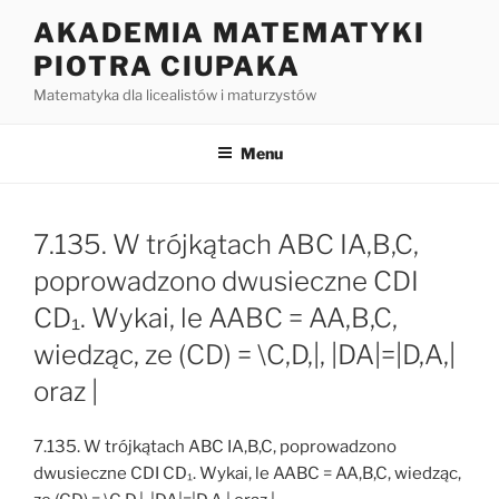
Przejdź
AKADEMIA MATEMATYKI
do
PIOTRA CIUPAKA
treści
Matematyka dla licealistów i maturzystów
Menu
7.135. W trójkątach ABC IA,B,C,
poprowadzono dwusieczne CDI
CD₁. Wykai, le AABC = AA,B,C,
wiedząc, ze (CD) = \C,D,|, |DA|=|D,A,|
oraz |
7.135. W trójkątach ABC IA,B,C, poprowadzono
dwusieczne CDI CD₁. Wykai, le AABC = AA,B,C, wiedząc,