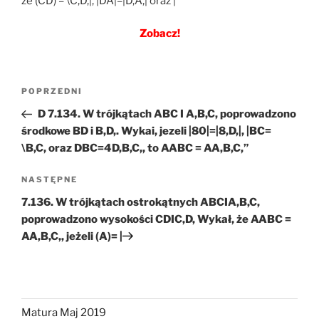
ze (CD) = \C,D,|, |DA|=|D,A,| oraz |
Zobacz!
Nawigacja
Poprzedni
POPRZEDNI
wpisu
wpis
D 7.134. W trójkątach ABC I A,B,C, poprowadzono
środkowe BD i B,D,. Wykai, jezeli |80|=|8,D,|, |BC=
\B,C, oraz DBC=4D,B,C,, to AABC = AA,B,C,”
Następny
NASTĘPNE
wpis
7.136. W trójkątach ostrokątnych ABCIA,B,C,
poprowadzono wysokości CDIC,D, Wykał, że AABC =
AA,B,C,, jeżeli (A)= |
Matura Maj 2019