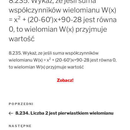
8.235. Wykaż, ze jeśli suma
współczynników wielomianu W(x)
= x² + (20-60′)x+90-28 jest równa
0, to wielomian W(x) przyjmuje
wartość
8.235. Wykaż, ze jeśli suma współczynników
wielomianu W(x) = x² + (20-60′)x+90-28 jest równa 0,
to wielomian W(x) przyjmuje wartość
Zobacz!
Nawigacja
Poprzedni
POPRZEDNI
wpisu
wpis
8.234. Liczba 2 jest pierwiastkiem wielomianu
Następny
NASTĘPNE