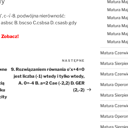
dy
Matura Ma
Matura Ma
’]}’, c-√-8. podwójna nierówność:
Matura Ma
asbsc B. bscso C.csbsa D. csasb gdy
Matura Maj
Matura Maj
Zobacz!
Matura Ma
Matura Czerwi
NASTĘPNE
Następny
Matura Sierpie
wpis
ówne
9. Rozwiązaniem równania o’x+4=0
Matura Czerwi
jest liczba (-1) wtedy i tylko wtedy,
cią
A. 0=-4 B. a=2 Cae (-2,2) D. GER
Matura Operon
nku
(2,-2)
Matura Sierpie
city
Matura Czerwi
Matura Opero
Matura Sierpie