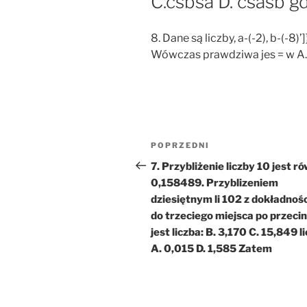
C.csbsa D. csasb g
8. Dane są liczby, a-(-2), b-(-8)
Wówczas prawdziwa jes = w A. 
Nawigacja
Poprzedni
POPRZEDNI
wpisu
wpis
7. Przybliżenie liczby 10 jest r
0,158489. Przyblizeniem
dziesiętnym li 102 z dokładnoś
do trzeciego miejsca po przeci
jest liczba: B. 3,170 C. 15,849 li
A. 0,015 D. 1,585 Zatem