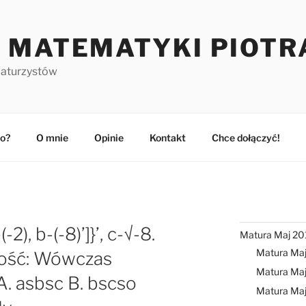
 MATEMATYKI PIOTR
maturzystów
o?
O mnie
Opinie
Kontakt
Chce dołączyć!
-2), b-(-8)’]}’, c-√-8.
Matura Maj 20
Matura Ma
ość: Wówczas
Matura Maj
A. asbsc B. bscso
Matura Ma