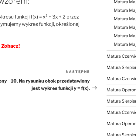
 wzorem:
Matura Ma
Matura Ma
resu funkcji f(x) = x² + 3x + 2 przez
Matura Ma
ymujemy wykres funkcji, określonej
Matura Maj
Matura Maj
Matura Ma
Zobacz!
Matura Czerwi
Matura Sierpie
NASTĘPNE
Następny
Matura Czerwi
wpis
ony
10. Na rysunku obok przedstawiony
jest wykres funkcji y = f(x).
Matura Operon
Matura Sierpie
Matura Czerwi
Matura Opero
Matura Sierpie