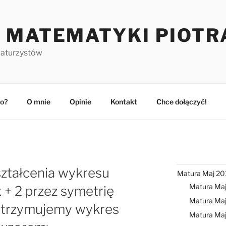
 MATEMATYKI PIOTR
maturzystów
o?
O mnie
Opinie
Kontakt
Chce dołączyć!
ształcenia wykresu
Matura Maj 20
Matura Ma
3x + 2 przez symetrię
Matura Maj
otrzymujemy wykres
Matura Ma