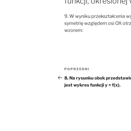
funkcji, określonej
9. W wyniku przekształcenia wyk
symetrię względem osi OX otrz
wzorem:
Nawigacja
Poprzedni
POPRZEDNI
wpisu
wpis
8. Na rysunku obok przedstawi
jest wykres funkcji y = f(x).