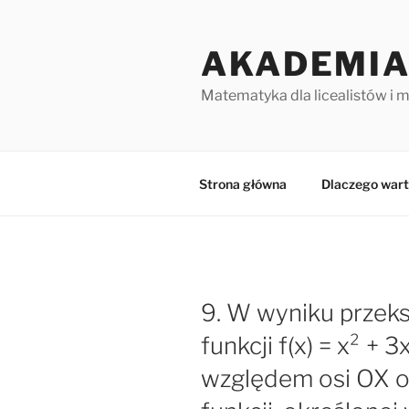
Przejdź
do
AKADEMIA
treści
Matematyka dla licealistów i 
Strona główna
Dlaczego wart
9. W wyniku przek
funkcji f(x) = x² + 
względem osi OX 