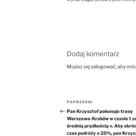
Dodaj komentarz
Musisz się
zalogować
, aby mó
Nawigacja
Poprzedni
POPRZEDNI
wpisu
wpis
Pan Krzysztof pokonuje trasę
Warszawa-Kraków w czasie t z
średnią prędkością v. Aby skróc
czas podróży o 20%, pan Krzys