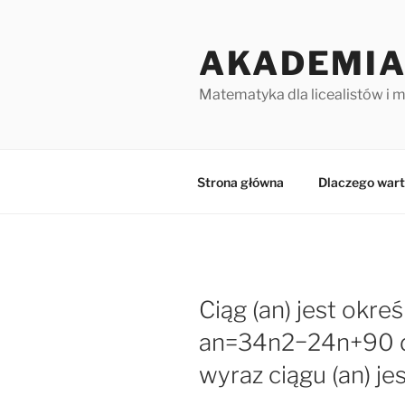
Przejdź
do
AKADEMIA
treści
Matematyka dla licealistów i 
Strona główna
Dlaczego wart
Ciąg (an) jest okr
an=34n2−24n+90 dl
wyraz ciągu (an) je