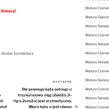
Matura Czerwi
Zobacz!
Matura Opero
Matura Sierpie
Matura Czerwi
Matura Sierpie
Matura Czerwi
c dodać komentarz.
Matura Sierpie
Matura Czerwi
Matura Sierpie
NASTĘPNE
Następny
wpis
Matura Czerwi
Dla pewnego kąta ostrego α
e
trzywyrazowy ciąg (2sin2α,3–
Matura Sierpie
ić
√tgα,2cos2α) jest arytmetyczny.
ztof
Miara kąta α jest równa:
Matura Czerwi