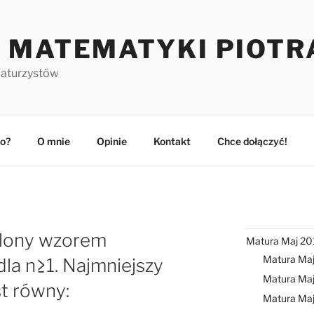
 MATEMATYKI PIOTR
maturzystów
o?
O mnie
Opinie
Kontakt
Chce dołączyć!
eślony wzorem
Matura Maj 20
Matura Ma
a n≥1. Najmniejszy
Matura Maj
st równy:
Matura Ma