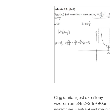
Ciąg (an)(an) jest określony
wzorem an=34n2−24n+90an=34
wyraz ciągu (an)(an) jest równy