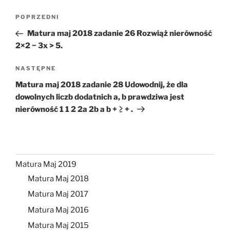
Nawigacja
Poprzedni
POPRZEDNI
wpisu
wpis
Matura maj 2018 zadanie 26 Rozwiąż nierówność
2×2 − 3x > 5.
Następny
NASTĘPNE
wpis
Matura maj 2018 zadanie 28 Udowodnij, że dla
dowolnych liczb dodatnich a, b prawdziwa jest
nierówność 1 1 2 2a 2b a b + ≥ + .
Matura Maj 2019
Matura Maj 2018
Matura Maj 2017
Matura Maj 2016
Matura Maj 2015