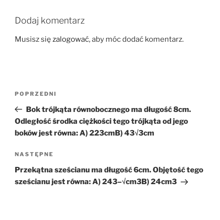
Dodaj komentarz
Musisz się
zalogować
, aby móc dodać komentarz.
Nawigacja
Poprzedni
POPRZEDNI
wpisu
wpis
Bok trójkąta równobocznego ma długość 8cm.
Odległość środka ciężkości tego trójkąta od jego
boków jest równa: A) 223cmB) 43√3cm
Następny
NASTĘPNE
wpis
Przekątna sześcianu ma długość 6cm. Objętość tego
sześcianu jest równa: A) 243–√cm3B) 24cm3