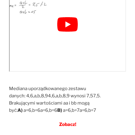
Mediana uporządkowanego zestawu
danych: 4,6,a,b,8,94,6,a,b,8,9 wynosi 7,57,5.
Brakującymi wartościami aa i bb mogą
być:
A)
a=6,b=6a=6,b=6
B)
a=6,b=7a=6,b=7
Zobacz!