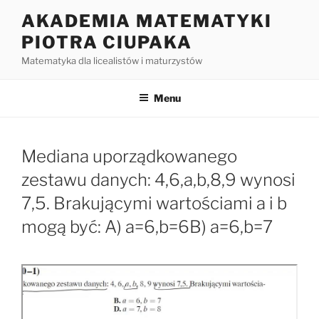
Przejdź
AKADEMIA MATEMATYKI
do
PIOTRA CIUPAKA
treści
Matematyka dla licealistów i maturzystów
Menu
Mediana uporządkowanego
zestawu danych: 4,6,a,b,8,9 wynosi
7,5. Brakującymi wartościami a i b
mogą być: A) a=6,b=6B) a=6,b=7