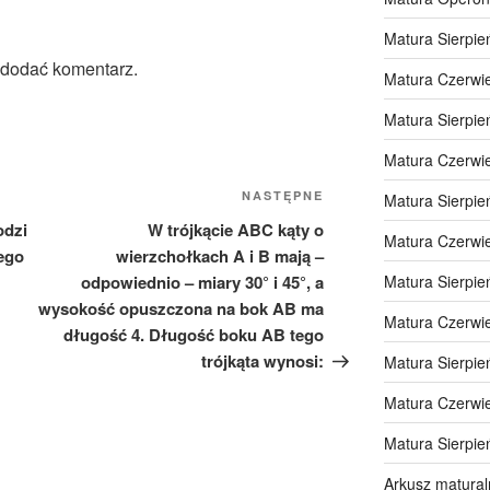
Matura Sierpie
 dodać komentarz.
Matura Czerwi
Matura Sierpie
Matura Czerwi
Następny
NASTĘPNE
Matura Sierpie
wpis
odzi
W trójkącie ABC kąty o
Matura Czerwi
tego
wierzchołkach A i B mają –
odpowiednio – miary 30° i 45°, a
Matura Sierpie
wysokość opuszczona na bok AB ma
Matura Czerwi
długość 4. Długość boku AB tego
trójkąta wynosi:
Matura Sierpie
Matura Czerwi
Matura Sierpie
Arkusz matural