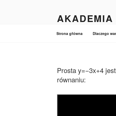
Przejdź
do
AKADEMIA 
treści
Matematyka dla licealistów i ma
Strona główna
Dlaczego wa
Prosta y=−3x+4 jest
równaniu: