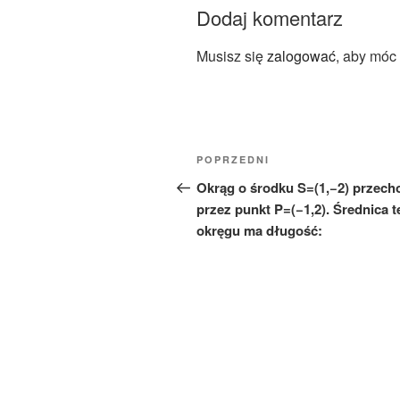
Dodaj komentarz
Musisz się
zalogować
, aby móc
Nawigacja
Poprzedni
POPRZEDNI
wpisu
wpis
Okrąg o środku S=(1,−2) przech
przez punkt P=(−1,2). Średnica 
okręgu ma długość: