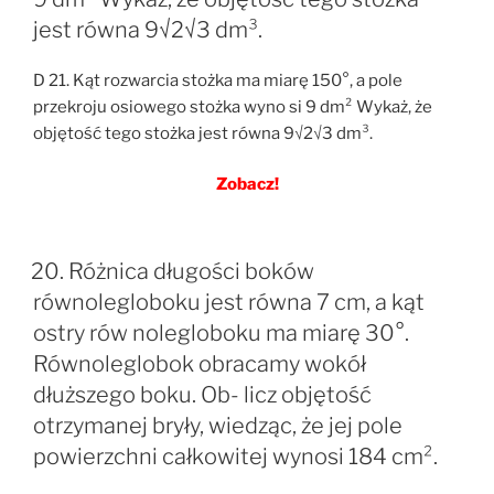
jest równa 9√2√3 dm³.
D 21. Kąt rozwarcia stożka ma miarę 150°, a pole
przekroju osiowego stożka wyno si 9 dm² Wykaż, że
objętość tego stożka jest równa 9√2√3 dm³.
Zobacz!
20. Różnica długości boków
równolegloboku jest równa 7 cm, a kąt
ostry rów nolegloboku ma miarę 30°.
Równoleglobok obracamy wokół
dłuższego boku. Ob- licz objętość
otrzymanej bryły, wiedząc, że jej pole
powierzchni całkowitej wynosi 184 cm².