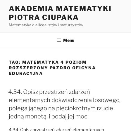
Przejdź
AKADEMIA MATEMATYKI
do
PIOTRA CIUPAKA
treści
Matematyka dla licealistów i maturzystów
Menu
TAG:
MATEMATYKA 4 POZIOM
ROZSZERZONY PAZDRO OFICYNA
EDUKACYJNA
4.34. Opisz przestrzeń zdarzeń
elementarnych doświadczenia losowego,
polega jącego na pięciokrotnym rzucie
jedną monetą, i podaj jej moc.
4.34. Opisz przestrzeń zdarzeń elementarnych