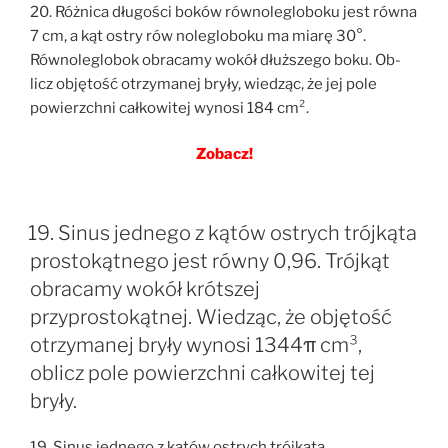
20. Różnica długości boków równolegloboku jest równa
7 cm, a kąt ostry rów nolegloboku ma miarę 30°.
Równoleglobok obracamy wokół dłuższego boku. Ob-
licz objętość otrzymanej bryły, wiedząc, że jej pole
powierzchni całkowitej wynosi 184 cm².
Zobacz!
19. Sinus jednego z kątów ostrych trójkąta
prostokątnego jest równy 0,96. Trójkąt
obracamy wokół krótszej
przyprostokątnej. Wiedząc, że objętość
otrzymanej bryły wynosi 1344π cm³,
oblicz pole powierzchni całkowitej tej
bryły.
19. Sinus jednego z kątów ostrych trójkąta