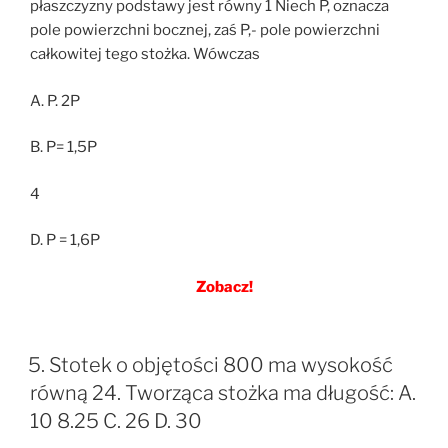
płaszczyzny podstawy jest równy 1 Niech P, oznacza
pole powierzchni bocznej, zaś P,- pole powierzchni
całkowitej tego stożka. Wówczas
A. P. 2P
B. P= 1,5P
4
D. P = 1,6P
Zobacz!
5. Stotek o objętości 800 ma wysokość
równą 24. Tworząca stożka ma długość: A.
10 8.25 C. 26 D. 30