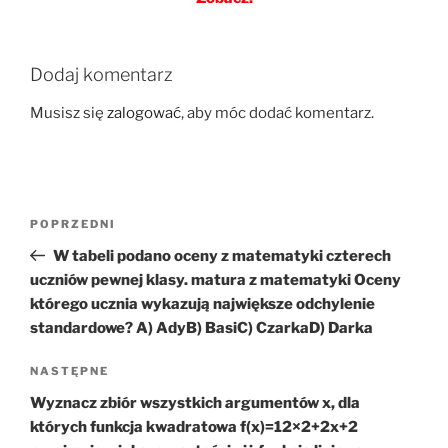
Dodaj komentarz
Musisz się
zalogować
, aby móc dodać komentarz.
Nawigacja
Poprzedni
POPRZEDNI
wpisu
wpis
W tabeli podano oceny z matematyki czterech
uczniów pewnej klasy. matura z matematyki Oceny
którego ucznia wykazują największe odchylenie
standardowe? A) AdyB) BasiC) CzarkaD) Darka
Następny
NASTĘPNE
wpis
Wyznacz zbiór wszystkich argumentów x, dla
których funkcja kwadratowa f(x)=12×2+2x+2