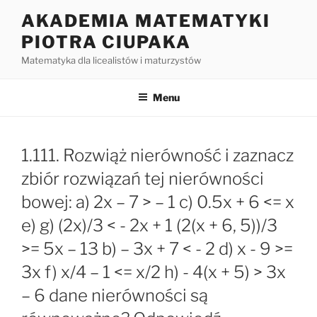
Przejdź
AKADEMIA MATEMATYKI
do
PIOTRA CIUPAKA
treści
Matematyka dla licealistów i maturzystów
Menu
1.111. Rozwiąż nierówność i zaznacz
zbiór rozwiązań tej nierówności
bowej: a) 2x – 7 > – 1 c) 0.5x + 6 <= x
e) g) (2x)/3 < - 2x + 1 (2(x + 6, 5))/3
>= 5x – 13 b) – 3x + 7 < - 2 d) x - 9 >=
3x f) x/4 – 1 <= x/2 h) - 4(x + 5) > 3x
– 6 dane nierówności są