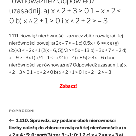
równoważne? Odpowiedź
uzasadnij. a) x ^ 2 + 3 > 0 1 – x ^ 2 <
0 b) x ^ 2 + 1 > 0 i x ^ 2 + 2 > – 3
1.111. Rozwiąż nierówność i zaznacz zbiór rozwiązań tej
nierówności bowej: a) 2x – 7 > – 1 c) 0.5x + 6 <= x e) g)
(2x)/3 < – 2x + 1 (2(x + 6, 5))/3 >= 5x – 13 b) – 3x + 7 < – 2 d)
x – 9 >= 3x f) x/4 – 1 <= x/2 h) – 4(x + 5) > 3x – 6 dane
nierówności są równoważne? Odpowiedź uzasadnij. a) x
^ 2 + 3 > 0 1 – x ^ 2 < 0 b) x ^ 2 + 1 > 0 i x ^ 2 + 2 > – 3
Zobacz!
Nawigacja
Poprzedni
POPRZEDNI
wpisu
wpis
1.110. Sprawdź, czy podane obok nierówności
liczby należą do zbioru rozwiązań tej nierówności: a) x
^ 2 > 4 ; 5; 0; sqrt(3) zx^ 3 ; -1; 0; 1 2 c) x ^ 2 >= x ^ 3 e)