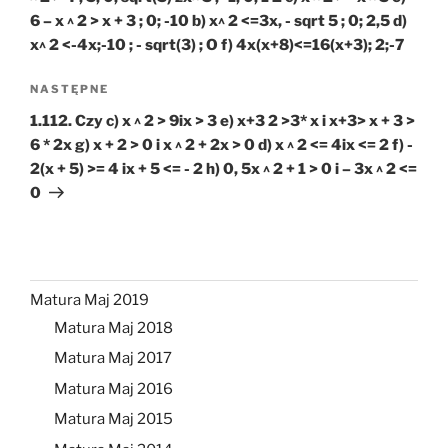
6 – x ^ 2 > x + 3 ; 0; -10 b) x^ 2 <=3x, - sqrt 5 ; 0; 2,5 d)
x^ 2 <-4x;-10 ; - sqrt(3) ; O f) 4x(x+8)<=16(x+3); 2;-7
Następny
NASTĘPNE
wpis
1.112. Czy c) x ^ 2 > 9ix > 3 e) x+3 2 >3* x i x+3> x + 3 >
6 * 2x g) x + 2 > 0 i x ^ 2 + 2x > 0 d) x ^ 2 <= 4ix <= 2 f) -
2(x + 5) >= 4 ix + 5 <= - 2 h) 0, 5x ^ 2 + 1 > 0 i – 3x ^ 2 <=
0
Matura Maj 2019
Matura Maj 2018
Matura Maj 2017
Matura Maj 2016
Matura Maj 2015