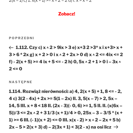
2(x – 1) c) 1. x(x + 1) >= x ^ 2 – 2 d) l. x > x – 2
Zobacz!
Nawigacja
Poprzedni
POPRZEDNI
wpisu
wpis
1.112. Czy c) x ^ 2 > 9ix > 3 e) x+3 2 >3* x i x+3> x +
3 > 6 * 2x g) x + 2 > 0 i x ^ 2 + 2x > 0 d) x ^ 2 <= 4ix <= 2
f) - 2(x + 5) >= 4 ix + 5 <= - 2 h) 0, 5x ^ 2 + 1 > 0 i – 3x ^
2 <= 0
Następny
NASTĘPNE
wpis
1.114. Rozwiąż nierówności: a) 4, 2(x + 5) + 1, 8 <= - 2,
4 c) 3(2 - 4x) + 2x >= 5(1 – 2x) II. 3, 5(x – 7) > 2, 5x –
14, 5 III. x + 8 < 18 II. (2x - 3)(- 0, 6) >= 1, 5 II. II. (x(6x –
5))/3 <= 2x ^ 2 + 3 1/3 (x + 1)/4 > 0, 25x – 3 – 3/5 * (x +
1) >= 6 III. (- 1)(x + 2) <= 0 III. x(x - 2) > x ^ 2 – 2x + 5 b)
2x – 5 > 2(x + 3) d) – 2(3x + 1) < 3(2 - x) na osi licz