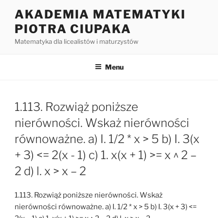
Przejdź
AKADEMIA MATEMATYKI
do
PIOTRA CIUPAKA
treści
Matematyka dla licealistów i maturzystów
Menu
1.113. Rozwiąż poniższe
nierówności. Wskaż nierówności
równoważne. a) I. 1/2 * x > 5 b) I. 3(x
+ 3) <= 2(x - 1) c) 1. x(x + 1) >= x ^ 2 –
2 d) l. x > x – 2
1.113. Rozwiąż poniższe nierówności. Wskaż
nierówności równoważne. a) I. 1/2 * x > 5 b) I. 3(x + 3) <=