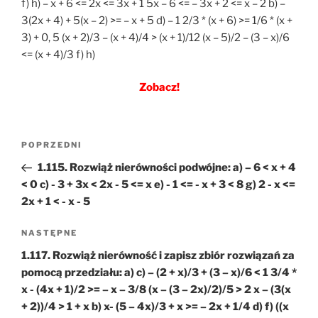
f) h) – x + 6 <= 2x <= 3x + 1 5x – 6 <= – 3x + 2 <= x – 2 b) –
3(2x + 4) + 5(x – 2) >= – x + 5 d) – 1 2/3 * (x + 6) >= 1/6 * (x +
3) + 0, 5 (x + 2)/3 – (x + 4)/4 > (x + 1)/12 (x – 5)/2 – (3 – x)/6
<= (x + 4)/3 f) h)
Zobacz!
Nawigacja
Poprzedni
POPRZEDNI
wpisu
wpis
1.115. Rozwiąż nierówności podwójne: a) – 6 < x + 4
< 0 c) - 3 + 3x < 2x - 5 <= x e) - 1 <= - x + 3 < 8 g) 2 - x <=
2x + 1 < - x - 5
Następny
NASTĘPNE
wpis
1.117. Rozwiąż nierówność i zapisz zbiór rozwiązań za
pomocą przedziału: a) c) – (2 + x)/3 + (3 – x)/6 < 1 3/4 *
x - (4x + 1)/2 >= – x – 3/8 (x – (3 – 2x)/2)/5 > 2 x – (3(x
+ 2))/4 > 1 + x b) x- (5 – 4x)/3 + x >= – 2x + 1/4 d) f) ((x