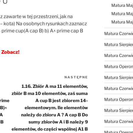
e U
Matura Maj
Matura Maj
z zawarte w tej przestrzeni, jak na
Matura Ma
 B – kota) Na osobnych rysunkach zaznacz
B^ prime cup(A cap B) b) A^ prime cap B
Matura Czerwi
Matura Sierpie
Zobacz!
Matura Czerwi
Matura Operon
Matura Sierpie
NASTĘPNE
Następny
wpis
1.16. Zbiór A ma 11 elementów,
Matura Czerwi
zbiór B ma 10 elementów, zaś suma
Matura Opero
prime
A cup B jest zbiorem 14-
 B)^
elementowym. Ile elementów
Matura Sierpie
(A
należy do zbioru A ? A cap B Do
Matura Czerwi
 B
sumy zbiorów A i B należy 9
elementów, do części wspólnej A1 B
Matura Opero