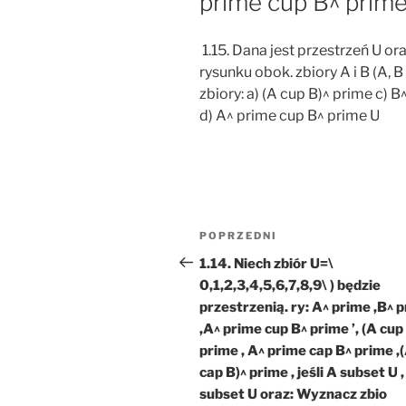
prime cup B^ prim
1.15. Dana jest przestrzeń U ora
rysunku obok. zbiory A i B (A,
zbiory: a) (A cup B)^ prime c) 
d) A^ prime cup B^ prime U
Nawigacja
Poprzedni
POPRZEDNI
wpisu
wpis
1.14. Niech zbiór U=\
0,1,2,3,4,5,6,7,8,9\ ) będzie
przestrzenią. ry: A^ prime ,B^ 
,A^ prime cup B^ prime ’, (A cup
prime , A^ prime cap B^ prime ,
cap B)^ prime , jeśli A subset U ,
subset U oraz: Wyznacz zbio