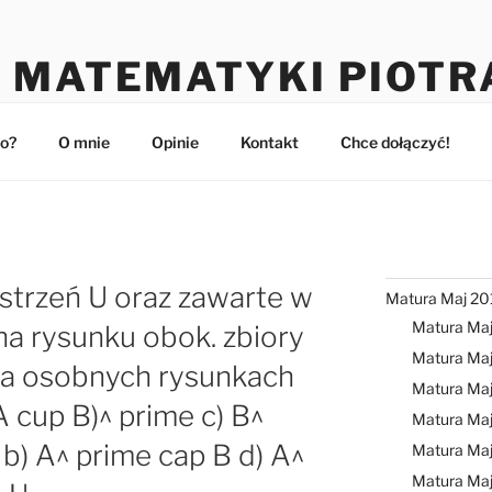
 MATEMATYKI PIOTR
maturzystów
o?
O mnie
Opinie
Kontakt
Chce dołączyć!
estrzeń U oraz zawarte w
Matura Maj 20
Matura Ma
k na rysunku obok. zbiory
Matura Maj
) Na osobnych rysunkach
Matura Ma
(A cup B)^ prime c) B^
Matura Ma
 b) A^ prime cap B d) A^
Matura Ma
Matura Ma