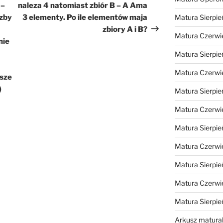
 –
naleza 4 natomiast zbiór B – A Ama
czby
3 elementy. Po ile elementów maja
Matura Sierpie
zbiory A i B?
Matura Czerwi
nie
Matura Sierpie
Matura Czerwi
ksze
)
Matura Sierpie
Matura Czerwi
Matura Sierpie
Matura Czerwi
Matura Sierpie
Matura Czerwi
Matura Sierpi
Arkusz matura