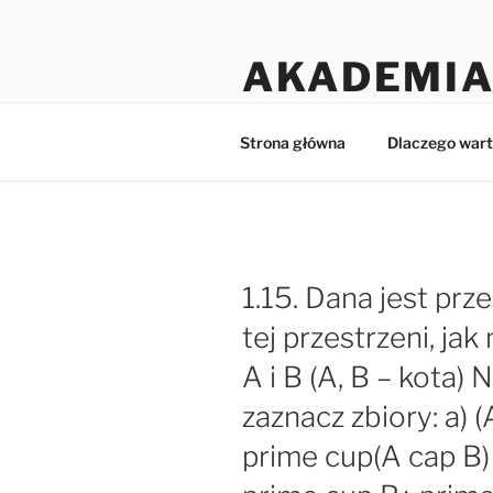
Przejdź
do
AKADEMIA
treści
Matematyka dla licealistów i 
Strona główna
Dlaczego wart
1.15. Dana jest prz
tej przestrzeni, ja
A i B (A, B – kota
zaznacz zbiory: a) 
prime cup(A cap B)