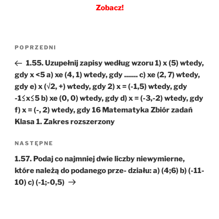
Zobacz!
Nawigacja
Poprzedni
POPRZEDNI
wpisu
wpis
1.55. Uzupełnij zapisy według wzoru 1) x (5) wtedy,
gdy x <5 a) xe (4, 1) wtedy, gdy ....... c) xe (2, 7) wtedy,
gdy e) x (√2, +) wtedy, gdy 2) x = (-1,5) wtedy, gdy
-1≤x≤5 b) xe (0, 0) wtedy, gdy d) x = (-3,-2) wtedy, gdy
f) x = (-, 2) wtedy, gdy 16 Matematyka Zbiór zadań
Klasa 1. Zakres rozszerzony
Następny
NASTĘPNE
wpis
1.57. Podaj co najmniej dwie liczby niewymierne,
które należą do podanego prze- działu: a) (4;6) b) (-11-
10) c) (-1;-0,5)