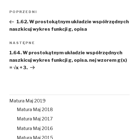
Nawigacja
Poprzedni
POPRZEDNI
wpisu
wpis
1.62. W prostokątnym układzie współrzędnych
naszkicuj wykres funkcji g, opisa
Następny
NASTĘPNE
wpis
1.64. W prostokątnym układzie współrzędnych
naszkicuj wykres funkcji g, opisa. nej wzorem g(x)
= √x + 3.
Matura Maj 2019
Matura Maj 2018
Matura Maj 2017
Matura Maj 2016
Matura Maj 2015