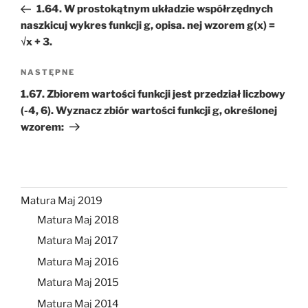
wpis
1.64. W prostokątnym układzie współrzędnych
naszkicuj wykres funkcji g, opisa. nej wzorem g(x) =
√x + 3.
Następny
NASTĘPNE
wpis
1.67. Zbiorem wartości funkcji jest przedział liczbowy
(-4, 6). Wyznacz zbiór wartości funkcji g, określonej
wzorem:
Matura Maj 2019
Matura Maj 2018
Matura Maj 2017
Matura Maj 2016
Matura Maj 2015
Matura Maj 2014