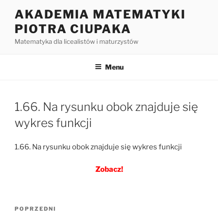
Przejdź
AKADEMIA MATEMATYKI
do
PIOTRA CIUPAKA
treści
Matematyka dla licealistów i maturzystów
Menu
1.66. Na rysunku obok znajduje się
wykres funkcji
1.66. Na rysunku obok znajduje się wykres funkcji
Zobacz!
Nawigacja
Poprzedni
POPRZEDNI
wpisu