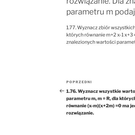
rozwiązanie. Dla z
parametru m podaj 
1.77. Wyznacz zbiór wszystkich
których równanie m+2 x-1 x+3 4
znalezionych wartości paramet
Nawigacja
Poprzedni
POPRZEDNI
wpisu
wpis
1.76. Wyznacz wszystkie warto
parametru m, m = R, dla któryc
równanie (x-m)(x+2m) =0 ma j
rozwiązanie.