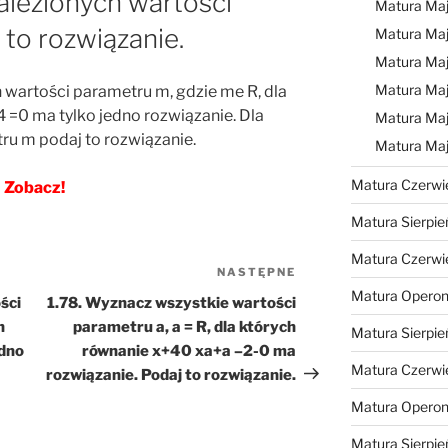
nalezionych wartości
Matura Ma
to rozwiązanie.
Matura Ma
Matura Ma
Matura Maj
 wartości parametru m, gdzie me R, dla
 =0 ma tylko jedno rozwiązanie. Dla
Matura Maj
ru m podaj to rozwiązanie.
Matura Ma
Matura Czerwi
Zobacz!
Matura Sierpie
Matura Czerwi
NASTĘPNE
Następny
Matura Operon
wpis
ści
1.78. Wyznacz wszystkie wartości
h
parametru a, a = R, dla których
Matura Sierpie
edno
równanie x+40 xa+a –2-0 ma
Matura Czerwi
rozwiązanie. Podaj to rozwiązanie.
Matura Opero
Matura Sierpie