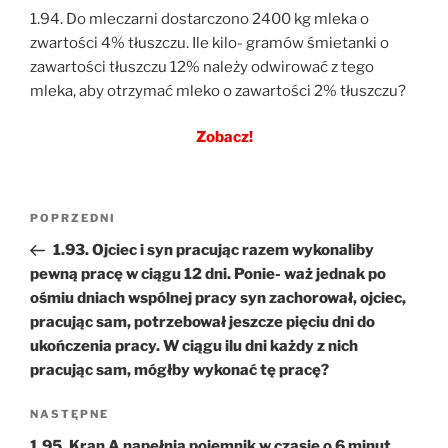
1.94. Do mleczarni dostarczono 2400 kg mleka o
zwartości 4% tłuszczu. Ile kilo- gramów śmietanki o
zawartości tłuszczu 12% należy odwirować z tego
mleka, aby otrzymać mleko o zawartości 2% tłuszczu?
Zobacz!
Nawigacja
Poprzedni
POPRZEDNI
wpisu
wpis
1.93. Ojciec i syn pracując razem wykonaliby
pewną pracę w ciągu 12 dni. Ponie- waż jednak po
ośmiu dniach wspólnej pracy syn zachorował, ojciec,
pracując sam, potrzebował jeszcze pięciu dni do
ukończenia pracy. W ciągu ilu dni każdy z nich
pracując sam, mógłby wykonać tę pracę?
Następny
NASTĘPNE
wpis
1.95. Kran A napełnia pojemnik w czasie o 6 minut