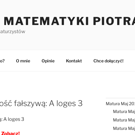
 MATEMATYKI PIOTR
maturzystów
o?
O mnie
Opinie
Kontakt
Chce dołączyć!
ść fałszywą: A loges 3
Matura Maj 20
Matura Ma
: A loges 3
Matura Maj
Matura Ma
Zobacz!