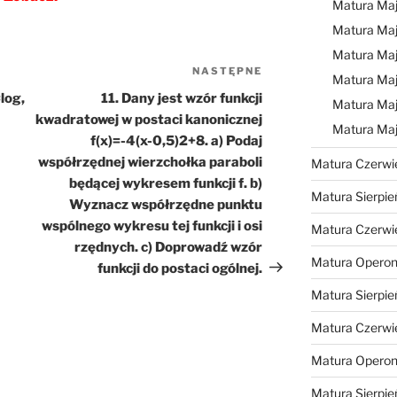
Matura Ma
Matura Ma
Matura Ma
NASTĘPNE
Następny
Matura Maj
wpis
log,
11. Dany jest wzór funkcji
Matura Maj
kwadratowej w postaci kanonicznej
Matura Ma
f(x)=-4(x-0,5)2+8. a) Podaj
współrzędnej wierzchołka paraboli
Matura Czerwi
będącej wykresem funkcji f. b)
Matura Sierpie
Wyznacz współrzędne punktu
wspólnego wykresu tej funkcji i osi
Matura Czerwi
rzędnych. c) Doprowadź wzór
Matura Operon
funkcji do postaci ogólnej.
Matura Sierpie
Matura Czerwi
Matura Opero
Matura Sierpie