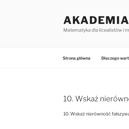
Przejdź
do
AKADEMIA
treści
Matematyka dla licealistów i 
Strona główna
Dlaczego wart
10. Wskaż nierówno
10. Wskaż nierówność fałszywą