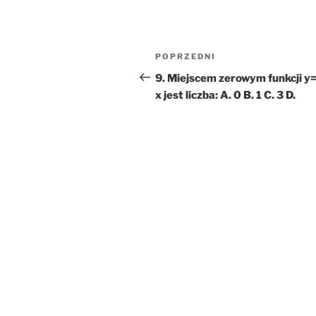
Nawigacja
Poprzedni
POPRZEDNI
wpisu
wpis
9. Miejscem zerowym funkcji y=
x jest liczba: A. 0 B. 1 C. 3 D.