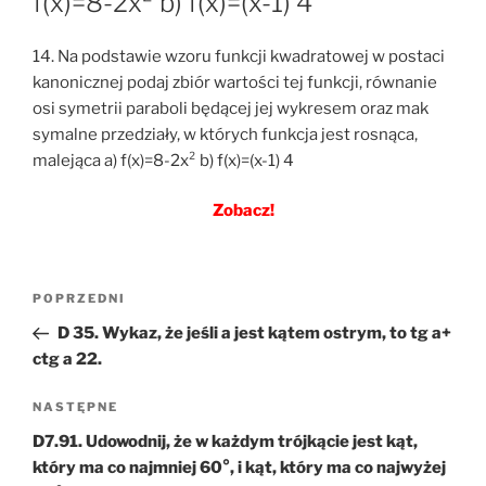
f(x)=8-2x² b) f(x)=(x-1) 4
14. Na podstawie wzoru funkcji kwadratowej w postaci
kanonicznej podaj zbiór wartości tej funkcji, równanie
osi symetrii paraboli będącej jej wykresem oraz mak
symalne przedziały, w których funkcja jest rosnąca,
malejąca a) f(x)=8-2x² b) f(x)=(x-1) 4
Zobacz!
Nawigacja
Poprzedni
POPRZEDNI
wpisu
wpis
D 35. Wykaz, że jeśli a jest kątem ostrym, to tg a+
ctg a 22.
Następny
NASTĘPNE
wpis
D7.91. Udowodnij, że w każdym trójkącie jest kąt,
który ma co najmniej 60°, i kąt, który ma co najwyżej