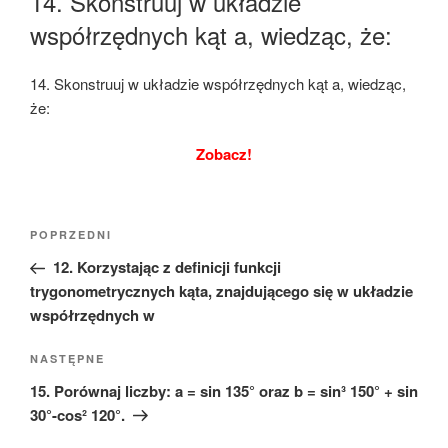
14. Skonstruuj w układzie
współrzędnych kąt a, wiedząc, że:
14. Skonstruuj w układzie współrzędnych kąt a, wiedząc,
że:
Zobacz!
Nawigacja
Poprzedni
POPRZEDNI
wpisu
wpis
12. Korzystając z definicji funkcji
trygonometrycznych kąta, znajdującego się w układzie
współrzędnych w
Następny
NASTĘPNE
wpis
15. Porównaj liczby: a = sin 135° oraz b = sin³ 150° + sin
30°-cos² 120°.