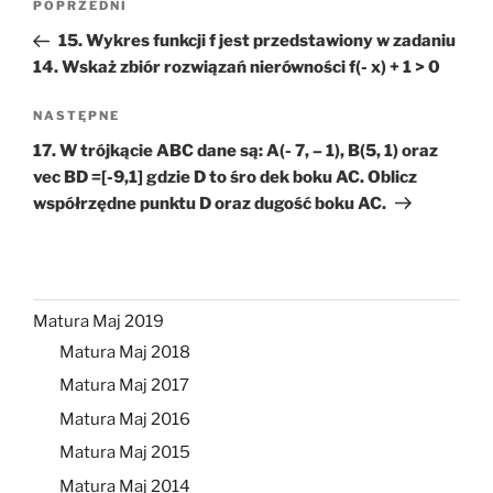
Poprzedni
POPRZEDNI
wpisu
wpis
15. Wykres funkcji f jest przedstawiony w zadaniu
14. Wskaż zbiór rozwiązań nierówności f(- x) + 1 > 0
Następny
NASTĘPNE
wpis
17. W trójkącie ABC dane są: A(- 7, – 1), B(5, 1) oraz
vec BD =[-9,1] gdzie D to śro dek boku AC. Oblicz
współrzędne punktu D oraz dugość boku AC.
Matura Maj 2019
Matura Maj 2018
Matura Maj 2017
Matura Maj 2016
Matura Maj 2015
Matura Maj 2014