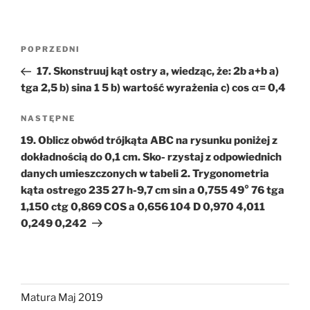
Nawigacja
Poprzedni
POPRZEDNI
wpisu
wpis
17. Skonstruuj kąt ostry a, wiedząc, że: 2b a+b a)
tga 2,5 b) sina 1 5 b) wartość wyrażenia c) cos α= 0,4
Następny
NASTĘPNE
wpis
19. Oblicz obwód trójkąta ABC na rysunku poniżej z
dokładnością do 0,1 cm. Sko- rzystaj z odpowiednich
danych umieszczonych w tabeli 2. Trygonometria
kąta ostrego 235 27 h-9,7 cm sin a 0,755 49° 76 tga
1,150 ctg 0,869 COS a 0,656 104 D 0,970 4,011
0,249 0,242
Matura Maj 2019