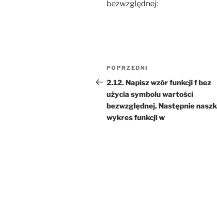
bezwzględnej:
Nawigacja
Poprzedni
POPRZEDNI
wpisu
wpis
2.12. Napisz wzór funkcji f bez
użycia symbolu wartości
bezwzględnej. Następnie naszk
wykres funkcji w