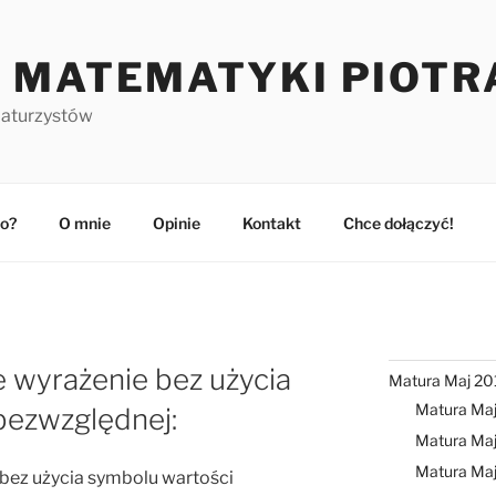
 MATEMATYKI PIOTR
maturzystów
o?
O mnie
Opinie
Kontakt
Chce dołączyć!
e wyrażenie bez użycia
Matura Maj 20
Matura Ma
bezwzględnej:
Matura Maj
Matura Ma
 bez użycia symbolu wartości