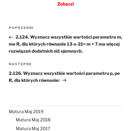
Zobacz!
Nawigacja
Poprzedni
POPRZEDNI
wpisu
wpis
2.124. Wyznacz wszystkie wartości parametru m,
me R, dla których równanie 13-x-21= m + 7 ma więcej
rozwiązań dodatnich niż ujemnych.
Następny
NASTĘPNE
wpis
2.126. Wyznacz wszystkie wartości parametru p, pe
R, dla których równanie:
Matura Maj 2019
Matura Maj 2018
Matura Maj 2017