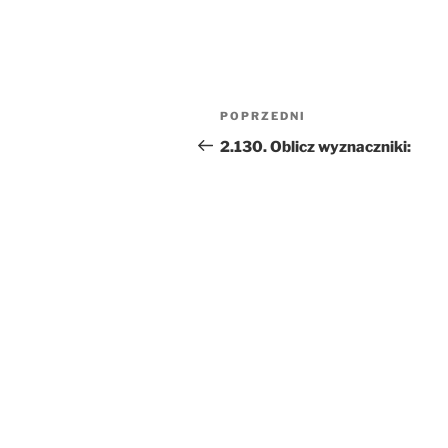
Nawigacja
Poprzedni
POPRZEDNI
wpisu
wpis
2.130. Oblicz wyznaczniki: