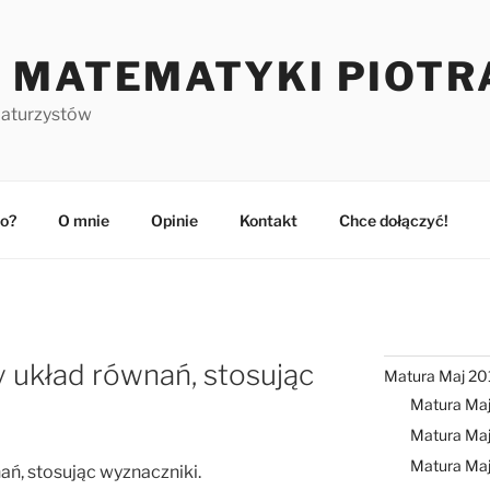
 MATEMATYKI PIOTR
maturzystów
o?
O mnie
Opinie
Kontakt
Chce dołączyć!
y układ równań, stosując
Matura Maj 20
Matura Ma
Matura Maj
Matura Ma
ań, stosując wyznaczniki.