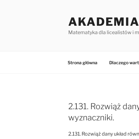
Przejdź
do
AKADEMIA
treści
Matematyka dla licealistów i 
Strona główna
Dlaczego wart
2.131. Rozwiąż dan
wyznaczniki.
2.131. Rozwiąż dany układ równ