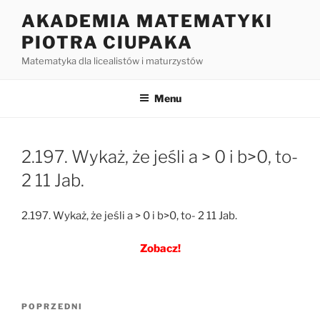
Przejdź
AKADEMIA MATEMATYKI
do
PIOTRA CIUPAKA
treści
Matematyka dla licealistów i maturzystów
Menu
2.197. Wykaż, że jeśli a > 0 i b>0, to-
2 11 Jab.
2.197. Wykaż, że jeśli a > 0 i b>0, to- 2 11 Jab.
Zobacz!
Nawigacja
Poprzedni
POPRZEDNI
wpisu