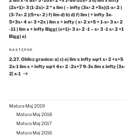
2 lim x -x 8x^ 3 -10x^ 2 +x 1-8x-10x^ 3 b) lim x infty
(2x+1)^ 3 (1-2x)^ 2 * x lim ( – infty (3x^ 2 +5x)(1-x^ 2 )
(3-7x^ 2 )(5+x^ 2 ) f) lim d) b) d) f) lim ( + infty 3x-
5+3x^ 4 x^ 3 +2x ) lim x + infty ( x^ 2 x+5 + 1-x^ 3 x^ 2
-11 ) lim x + infty Bigg( (x+1)^ 3 x^ 2 -1 – x^ 3 -1 x^ 2 +1
Bigg) e)
Następny
NASTĘPNE
wpis
2.27. Oblicz granice: a) c) e) lim x infty sqrt x^ 2 +x+5
2x-1 lim x + infty sqrt 4x^ 2 -2x+7 9-3x lim x infty |3x-
2| x-1
Matura Maj 2019
Matura Maj 2018
Matura Maj 2017
Matura Maj 2016