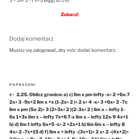
5 – 3x^ 2 -7 x+5 Bigg) a) c) e)
Zobacz!
Dodaj komentarz
Musisz się
zalogować
, aby móc dodać komentarz.
Nawigacja
Poprzedni
POPRZEDNI
wpisu
wpis
2.25. Oblicz granice: a) c) lim x pm infty -x^ 2 +6x-7
2x^ 3 -9x+2 lim x +x (1-2x^ 2 )^ 2 x^ 4 -x^ 3 +6x^ 2 -7x
lim x pm (5x-2)^ 3 (2+3x^ 2 )(2-3x^ 2 ) lim x – infty 1-
6x 1+3x lim x – infty 7x+6 7-x lim x – infty 12x-9 4x+1
b) d) lim t infty 6x+5 -x^ 2 +2x+1 b) lim lim x – infty 8
4x^ 2 -7x+15 d) f) lim x + infty -(3x+1)^ 2 x^ 2 -(4x+2)^