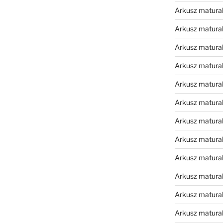
Arkusz matura
Arkusz matura
Arkusz matura
Arkusz matura
Arkusz matura
Arkusz matura
Arkusz matura
Arkusz matura
Arkusz matura
Arkusz matura
Arkusz matura
Arkusz matur