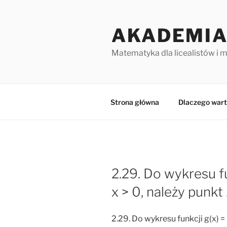
Przejdź
do
AKADEMIA
treści
Matematyka dla licealistów i 
Strona główna
Dlaczego wart
2.29. Do wykresu fun
x > 0, należy punkt
2.29. Do wykresu funkcji g(x) = 