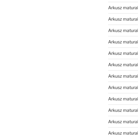
Arkusz matura
Arkusz matura
Arkusz matura
Arkusz matura
Arkusz matura
Arkusz matura
Arkusz matura
Arkusz matural
Arkusz matura
Arkusz matura
Arkusz matura
Arkusz matura