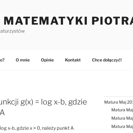
 MATEMATYKI PIOTR
maturzystów
o?
O mnie
Opinie
Kontakt
Chce dołączyć!
kcji g(x) = log x-b, gdzie
Matura Maj 20
Matura Ma
 A
Matura Maj
Matura Ma
log x-b, gdzie x > 0, należy punkt A