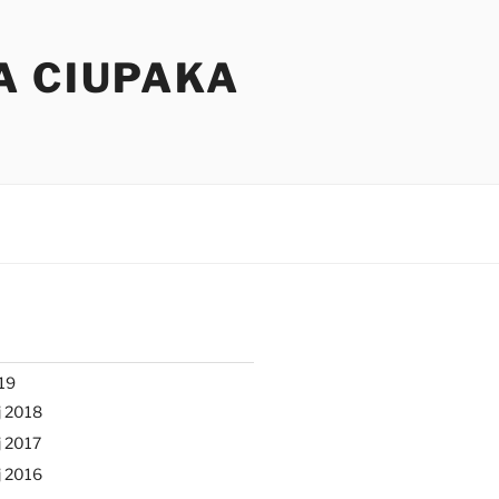
A CIUPAKA
19
j 2018
 2017
j 2016