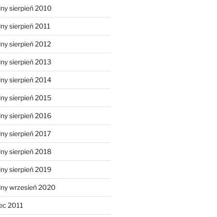
ny sierpień 2010
ny sierpień 2011
ny sierpień 2012
ny sierpień 2013
ny sierpień 2014
ny sierpień 2015
ny sierpień 2016
ny sierpień 2017
ny sierpień 2018
ny sierpień 2019
lny wrzesień 2020
ec 2011