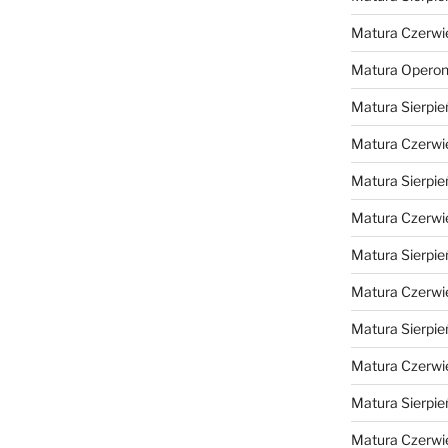
Matura Czerwi
Matura Opero
Matura Sierpie
Matura Czerwi
Matura Sierpie
Matura Czerwi
Matura Sierpie
Matura Czerwi
Matura Sierpie
Matura Czerwi
Matura Sierpie
Matura Czerwi