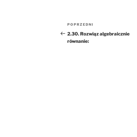
Nawigacja
Poprzedni
POPRZEDNI
wpisu
wpis
2.30. Rozwiąz algebraicznie
równanie: