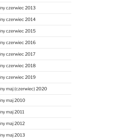
lny czerwiec 2013
lny czerwiec 2014
lny czerwiec 2015
lny czerwiec 2016
lny czerwiec 2017
lny czerwiec 2018
lny czerwiec 2019
ny maj (czerwiec) 2020
lny maj 2010
lny maj 2011
lny maj 2012
lny maj 2013