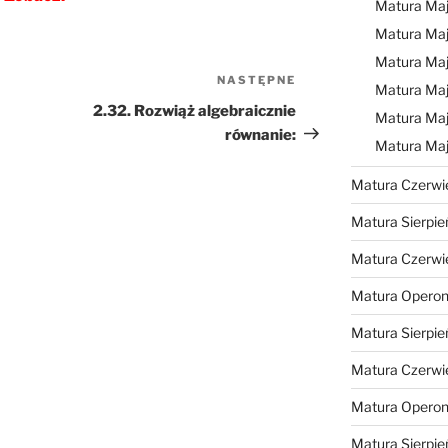
Matura Ma
Matura Ma
Matura Ma
NASTĘPNE
Następny
Matura Maj
wpis
2.32. Rozwiąż algebraicznie
Matura Maj
równanie:
Matura Ma
Matura Czerwi
Matura Sierpie
Matura Czerwi
Matura Operon
Matura Sierpie
Matura Czerwi
Matura Opero
Matura Sierpie