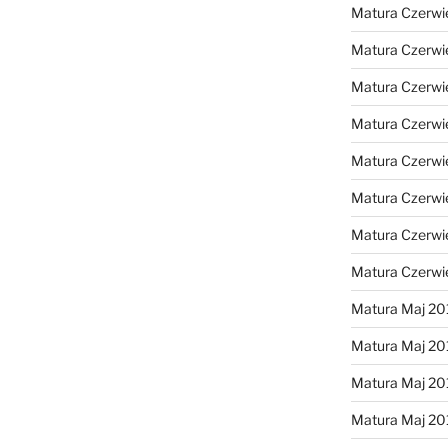
Matura Czerwi
Matura Czerwi
Matura Czerwi
Matura Czerwi
Matura Czerwi
Matura Czerwi
Matura Czerwi
Matura Czerwi
Matura Maj 20
Matura Maj 20
Matura Maj 20
Matura Maj 20