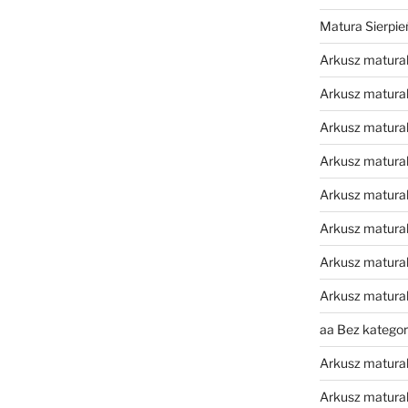
Matura Sierpi
Arkusz matura
Arkusz matura
Arkusz matural
Arkusz matura
Arkusz matura
Arkusz matura
Arkusz matura
Arkusz matura
aa Bez kategori
Arkusz matura
Arkusz matura