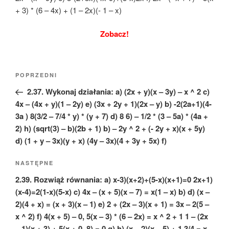
+ 3) * (6 – 4x) + (1 – 2x)(- 1 – x)
Zobacz!
Nawigacja
Poprzedni
POPRZEDNI
wpisu
wpis
2.37. Wykonaj działania: a) (2x + y)(x – 3y) – x ^ 2 c)
4x – (4x + y)(1 – 2y) e) (3x + 2y + 1)(2x – y) b) -2(2a+1)(4-
3a ) 8(3/2 – 7/4 * y) * (y + 7) d) 8 6) – 1/2 * (3 – 5a) * (4a +
2) h) (sqrt(3) – b)(2b + 1) b) – 2y ^ 2 + (- 2y + x)(x + 5y)
d) (1 + y – 3x)(y + x) (4y – 3x)(4 + 3y + 5x) f)
Następny
NASTĘPNE
wpis
2.39. Rozwiąż równania: a) x-3)(x+2)+(5-x)(x+1)=0 2x+1)
(x-4)=2(1-x)(5-x) c) 4x – (x + 5)(x – 7) = x(1 – x) b) d) (x –
2)(4 + x) = (x + 3)(x – 1) e) 2 + (2x – 3)(x + 1) = 3x – 2(5 –
x ^ 2) f) 4(x + 5) – 0, 5(x – 3) * (6 – 2x) = x ^ 2 + 1 1 – (2x
– 1)(x + 3) + 5(x + 0, 8) = 0 g) h) (x – 2)(x – 5) + 1 3/4 = x –