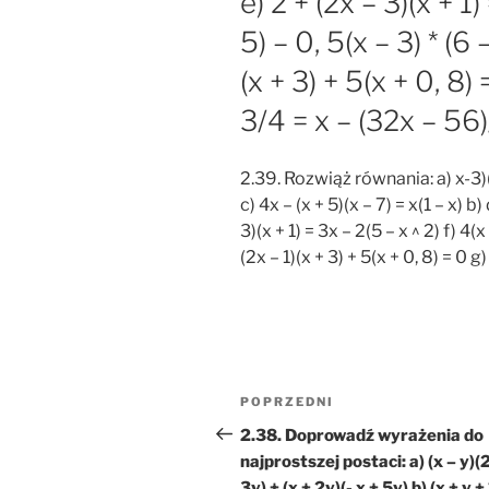
e) 2 + (2x – 3)(x + 1)
5) – 0, 5(x – 3) * (6 –
(x + 3) + 5(x + 0, 8) 
3/4 = x – (32x – 56
2.39. Rozwiąż równania: a) x-3)
c) 4x – (x + 5)(x – 7) = x(1 – x) b) 
3)(x + 1) = 3x – 2(5 – x ^ 2) f) 4(x 
(2x – 1)(x + 3) + 5(x + 0, 8) = 0 g)
Nawigacja
Poprzedni
POPRZEDNI
wpisu
wpis
2.38. Doprowadź wyrażenia do
najprostszej postaci: a) (x – y)(
3y) + (x + 2y)(- x + 5y) b) (x + y + 