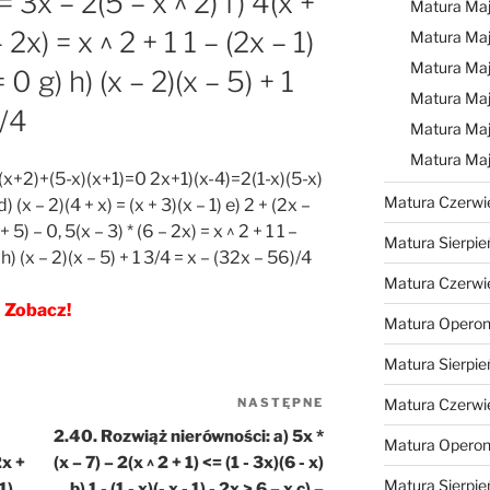
 = 3x – 2(5 – x ^ 2) f) 4(x +
Matura Ma
 2x) = x ^ 2 + 1 1 – (2x – 1)
Matura Ma
Matura Ma
= 0 g) h) (x – 2)(x – 5) + 1
Matura Maj
)/4
Matura Maj
Matura Ma
(x+2)+(5-x)(x+1)=0 2x+1)(x-4)=2(1-x)(5-x)
Matura Czerwi
d) (x – 2)(4 + x) = (x + 3)(x – 1) e) 2 + (2x –
+ 5) – 0, 5(x – 3) * (6 – 2x) = x ^ 2 + 1 1 –
Matura Sierpie
 h) (x – 2)(x – 5) + 1 3/4 = x – (32x – 56)/4
Matura Czerwi
Zobacz!
Matura Operon
Matura Sierpie
NASTĘPNE
Następny
Matura Czerwi
wpis
2.40. Rozwiąż nierówności: a) 5x *
Matura Opero
2x +
(x – 7) – 2(x ^ 2 + 1) <= (1 - 3x)(6 - x)
Matura Sierpie
1)
b) 1 - (1 - x)(- x - 1) - 2x > 6 – x c) –