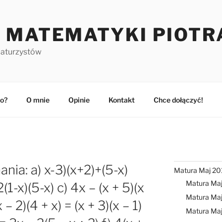
 MATEMATYKI PIOTR
maturzystów
o?
O mnie
Opinie
Kontakt
Chce dołączyć!
nia: a) x-3)(x+2)+(5-x)
Matura Maj 20
Matura Ma
1-x)(5-x) c) 4x – (x + 5)(x
Matura Maj
x – 2)(4 + x) = (x + 3)(x – 1)
Matura Ma