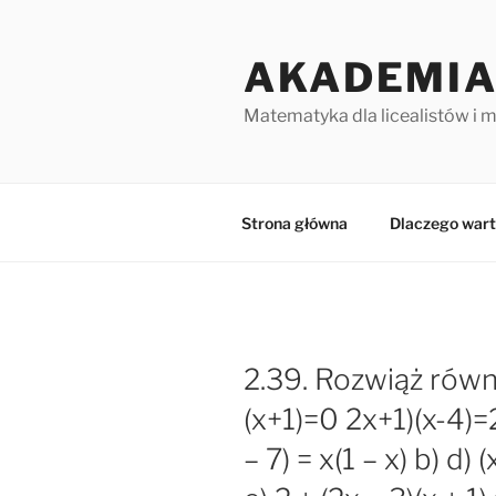
Przejdź
do
AKADEMIA
treści
Matematyka dla licealistów i 
Strona główna
Dlaczego wart
2.39. Rozwiąż równa
(x+1)=0 2x+1)(x-4)=2(
– 7) = x(1 – x) b) d) (