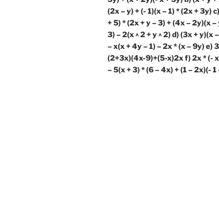
(2x – y) + (- 1)(x – 1) * (2x + 3y) c)
+ 5) * (2x + y – 3) + (4x – 2y)(x – 
3) – 2(x ^ 2 + y ^ 2) d) (3x + y)(x 
– x(x + 4y – 1) – 2x * (x – 9y) e) 3
(2+3x)(4x-9)+(5-x)2x f) 2x * (- x
– 5(x + 3) * (6 – 4x) + (1 – 2x)(- 1 