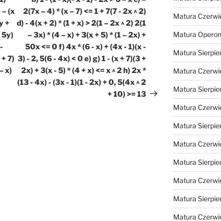
 – (x
2(7x – 4) * (x – 7) <= 1 + 7(7 - 2x ^ 2)
Matura Czerwi
y +
d) - 4(x + 2) * (1 + x) > 2(1 – 2x ^ 2) 2(1
Matura Opero
– 5y)
– 3x) * (4 – x) + 3(x + 5) * (1 – 2x) +
-
50x <= 0 f) 4x * (6 - x) + (4x - 1)(x -
Matura Sierpie
 + 7)
3) - 2, 5(6 - 4x) < 0 e) g) 1 - (x + 7)(3 +
– x)
2x) + 3(x - 5) * (4 + x) <= x ^ 2 h) 2x *
Matura Czerwi
(13 - 4x) - (3x - 1)(1 - 2x) + 0, 5(4x ^ 2
Matura Sierpie
+ 10) >= 13
Matura Czerwi
Matura Sierpie
Matura Czerwi
Matura Sierpie
Matura Czerwi
Matura Sierpie
Matura Czerwi