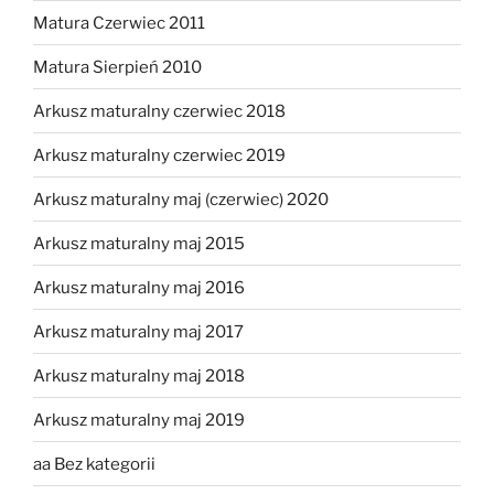
Matura Czerwiec 2011
Matura Sierpień 2010
Arkusz maturalny czerwiec 2018
Arkusz maturalny czerwiec 2019
Arkusz maturalny maj (czerwiec) 2020
Arkusz maturalny maj 2015
Arkusz maturalny maj 2016
Arkusz maturalny maj 2017
Arkusz maturalny maj 2018
Arkusz maturalny maj 2019
aa Bez kategorii