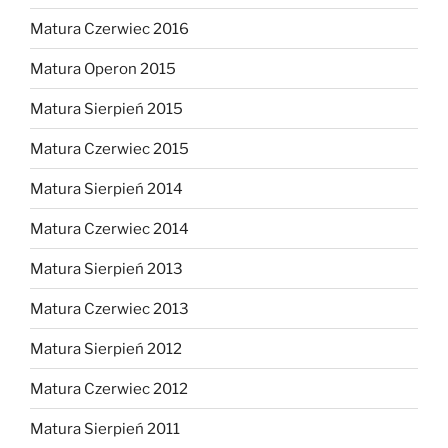
Matura Czerwiec 2016
Matura Operon 2015
Matura Sierpień 2015
Matura Czerwiec 2015
Matura Sierpień 2014
Matura Czerwiec 2014
Matura Sierpień 2013
Matura Czerwiec 2013
Matura Sierpień 2012
Matura Czerwiec 2012
Matura Sierpień 2011