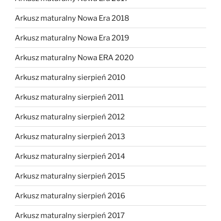
Arkusz maturalny Nowa Era 2018
Arkusz maturalny Nowa Era 2019
Arkusz maturalny Nowa ERA 2020
Arkusz maturalny sierpień 2010
Arkusz maturalny sierpień 2011
Arkusz maturalny sierpień 2012
Arkusz maturalny sierpień 2013
Arkusz maturalny sierpień 2014
Arkusz maturalny sierpień 2015
Arkusz maturalny sierpień 2016
Arkusz maturalny sierpień 2017