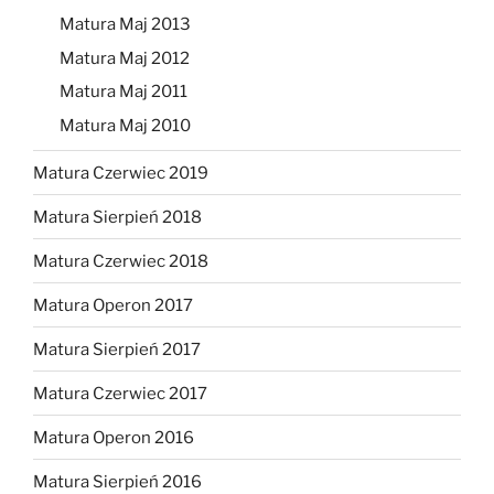
Matura Maj 2013
Matura Maj 2012
Matura Maj 2011
Matura Maj 2010
Matura Czerwiec 2019
Matura Sierpień 2018
Matura Czerwiec 2018
Matura Operon 2017
Matura Sierpień 2017
Matura Czerwiec 2017
Matura Operon 2016
Matura Sierpień 2016