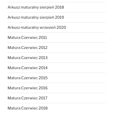
Arkusz maturalny sierpień 2018
Arkusz maturalny sierpień 2019
Arkusz maturalny wrzesień 2020
Matura Czerwiec 2011
Matura Czerwiec 2012
Matura Czerwiec 2013
Matura Czerwiec 2014
Matura Czerwiec 2015
Matura Czerwiec 2016
Matura Czerwiec 2017
Matura Czerwiec 2018